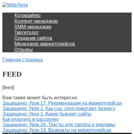
Перейти
к
Копирайтер
контенту
Контент-менеджер
SMM-менеджер
Таргетолог
Создание сайтов
Менеджер маркетплейсов
Отзывы
Главная страница
FEED
[feed]
Вам также может быть интересно
Защищено: Урок 17. Рекомендации на маркетплейсах
Защищено: Урок 2. Как соц. сети помогают бизнесу
Защищено: Урок 1. Какие бывают сайты
Как оплатить в рассрочку
Защищено: Урок 24. Тексты для таргета и рекламы
Защищено: Урок 19. Возвраты на маркетплейсах