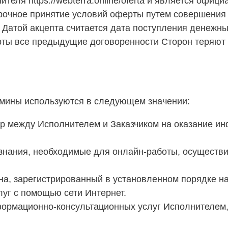
еля https://webterra.online/oferta и является офиц
ворочное принятие условий оферты путем совершени
. Датой акцепта считается дата поступления денежны
ерты все предыдущие договоренности Сторон теряют
мины используются в следующем значении:
ор между Исполнителем и Заказчиком на оказание и
и знания, необходимые для онлайн-работы, осущест
а, зарегистрированный в установленном порядке н
г с помощью сети Интернет.
формационно-консультационных услуг Исполнителем, 