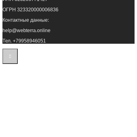
ОГРН 323320000006836
Контактные данные:
help@webterra.online
Тел. +79958946051