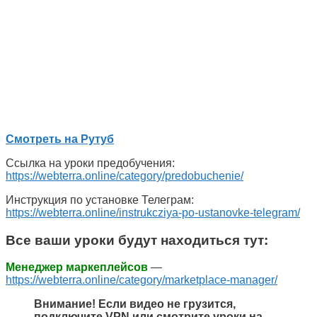
Смотреть на Рутуб
Ссылка на уроки предобучения:
https://webterra.online/category/predobuchenie/
Инструкция по установке Телеграм:
https://webterra.online/instrukcziya-po-ustanovke-telegram/
Все ваши уроки будут находиться тут:
Менеджер маркеплейсов
—
https://webterra.online/category/marketplace-manager/
Внимание! Если видео не грузится,
подключите VPN или смотрите уроки на