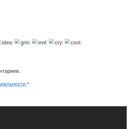
нтариев.
циальности
*