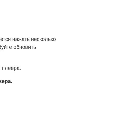
ется нажать несколько
буйте обновить
 плеера.
узера.